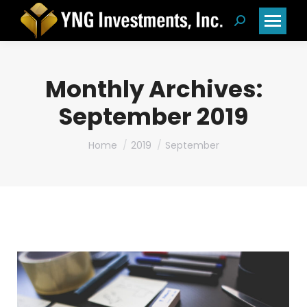
Search:
Monthly Archives:
September 2019
You are here:
Home
2019
September